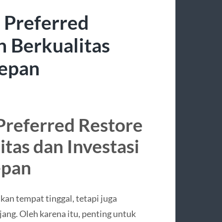
| Preferred
n Berkualitas
Depan
 Preferred Restore
tas dan Investasi
epan
n tempat tinggal, tetapi juga
ang. Oleh karena itu, penting untuk